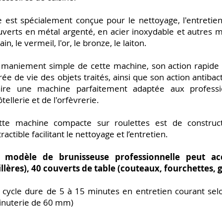
le est spécialement conçue pour le nettoyage, l'entretie
uverts en métal argenté, en acier inoxydable et autres m
tain, le vermeil, l'or, le bronze, le laiton.
 maniement simple de cette machine, son action rapide 
rée de vie des objets traités, ainsi que son action antiba
aire une machine parfaitement adaptée aux professi
ôtellerie et de l'orfèvrerie.
tte machine compacte sur roulettes est de construc
ractible facilitant le nettoyage et l’entretien.
 modèle de brunisseuse professionnelle peut accu
illères), 40 couverts de table (couteaux, fourchettes, g
 cycle dure de 5 à 15 minutes en entretien courant selo
inuterie de 60 mm)