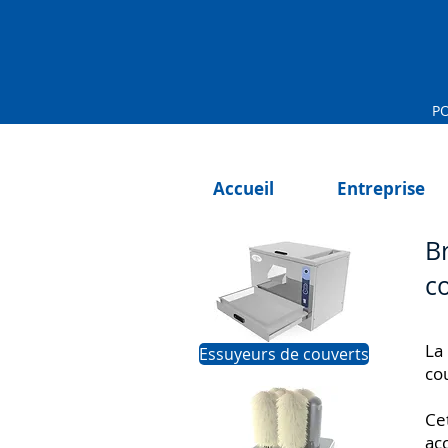
PO
Accueil
Entreprise
Br
c
La
Essuyeurs de couverts
co
Ce
ac