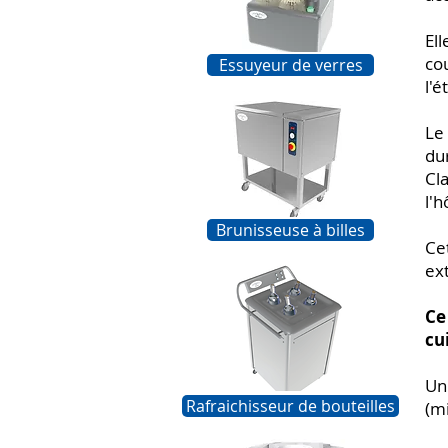
El
co
Essuyeur de verres
l'é
Le
du
Cl
l'h
Brunisseuse à billes
Ce
ext
Ce
cu
Un
Rafraichisseur de bouteilles
(m