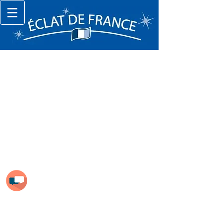
Trier par
Filtres
Effacer tous
Filtres
Effacer tous
Afficher les articles
Afficher les articles
Contact
Tél:
+33(01) 45 10 15 20
Mail:
Nous écrire
Eclat de France
10 rte de Brie comte
Robert 94520 Périgny -